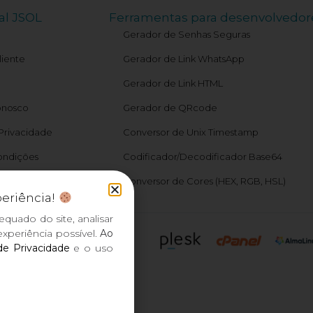
al JSOL
Ferramentas para desenvolvedor
Gerador de Senhas Seguras
liente
Gerador de Link WhatsApp
Gerador de Link HTML
onosco
Gerador de QRcode
 Privacidade
Conversor de Unix Timestamp
ondições
Codificador/Decodificador Base64
atus
Conversor de Cores (HEX, RGB, HSL)
periência!
equado do site, analisar
xperiência possível.
Ao
 de Privacidade
e o uso