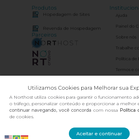
Produtos
Institucion
Hopedagem de Sites
Ajuda
Painel do C
Revenda de Hospedagem
Parceiros
Sobre nós
Trabalhe c
Política de
Termos e c
Meu IP e St
Utilizamos Cookies para Melhorar sua Ex
A Northost utiliza cookies para garantir o funcionamento ad
o tráfego, personalizar conteúdo e proporcionar a melhor e
continuar navegando, você concorda
com nossa
Política
de cookies.
Aceitar e continuar