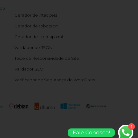
es
Gerador de .htaccess
Gerador de robots.txt
Gerador de sitemap.xml
Validador de JSON
Teste de Responsividade de Site
Validador SEO
Verificador de Segurança do WordPress
1
Fale Conosco!