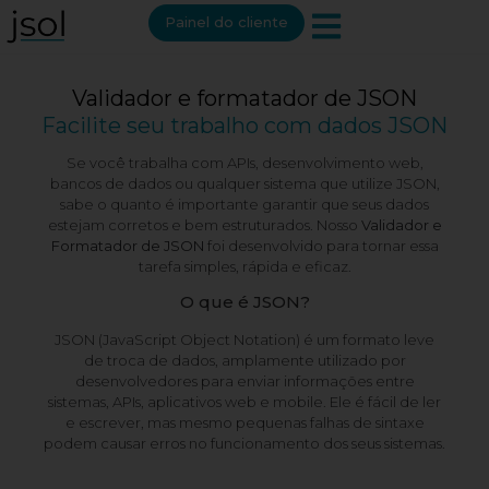
Painel do cliente
Validador e formatador de JSON
Facilite seu trabalho com dados JSON
Se você trabalha com APIs, desenvolvimento web,
bancos de dados ou qualquer sistema que utilize JSON,
sabe o quanto é importante garantir que seus dados
estejam corretos e bem estruturados. Nosso
Validador e
Formatador de JSON
foi desenvolvido para tornar essa
tarefa simples, rápida e eficaz.
O que é JSON?
JSON (JavaScript Object Notation) é um formato leve
de troca de dados, amplamente utilizado por
desenvolvedores para enviar informações entre
sistemas, APIs, aplicativos web e mobile. Ele é fácil de ler
e escrever, mas mesmo pequenas falhas de sintaxe
podem causar erros no funcionamento dos seus sistemas.