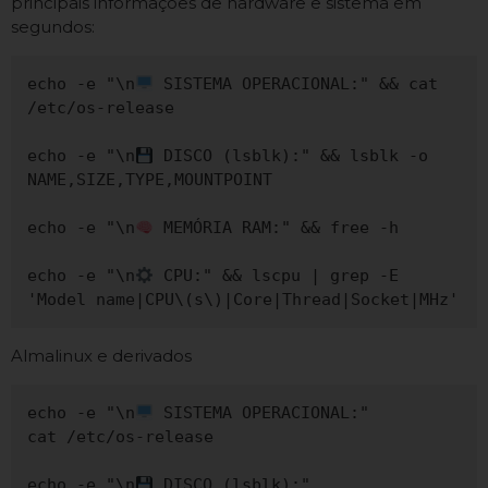
principais informações de hardware e sistema em
segundos:
echo -e "\n
 SISTEMA OPERACIONAL:" && cat 
/etc/os-release

echo -e "\n
 DISCO (lsblk):" && lsblk -o 
NAME,SIZE,TYPE,MOUNTPOINT

echo -e "\n
 MEMÓRIA RAM:" && free -h

echo -e "\n
 CPU:" && lscpu | grep -E 
Almalinux e derivados
echo -e "\n
 SISTEMA OPERACIONAL:" 

cat /etc/os-release

echo -e "\n
 DISCO (lsblk):" 
