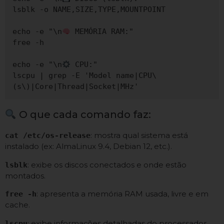
lsblk -o NAME,SIZE,TYPE,MOUNTPOINT

echo -e "\n
 MEMÓRIA RAM:" 

free -h

echo -e "\n
 CPU:" 

lscpu | grep -E 'Model name|CPU\
O que cada comando faz:
: mostra qual sistema está
cat /etc/os-release
instalado (ex: AlmaLinux 9.4, Debian 12, etc.).
: exibe os discos conectados e onde estão
lsblk
montados.
: apresenta a memória RAM usada, livre e em
free -h
cache.
: exibe informações detalhadas do processador,
lscpu