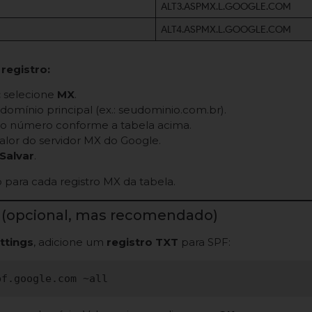
ALT3.ASPMX.L.GOOGLE.COM
ALT4.ASPMX.L.GOOGLE.COM
registro:
:
selecione
MX
.
domínio principal (ex.: seudominio.com.br).
a o número conforme a tabela acima.
valor do servidor MX do Google.
Salvar
.
 para cada registro MX da tabela.
 (opcional, mas recomendado)
ttings
, adicione um
registro TXT
para SPF: