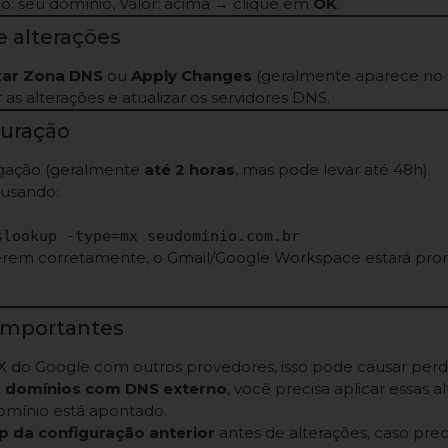
io: seu domínio, Valor: acima → clique em
OK
.
e alterações
zar Zona DNS
ou
Apply Changes
(geralmente aparece no t
r as alterações e atualizar os servidores DNS.
guração
gação (geralmente
até 2 horas
, mas pode levar até 48h).
 usando:
slookup -type=mx seudominio.com.br
cerem corretamente, o Gmail/Google Workspace estará pron
Importantes
 do Google com outros provedores, isso pode causar perda
m
domínios com DNS externo
, você precisa aplicar essas 
mínio está apontado.
 da configuração anterior
antes de alterações, caso preci