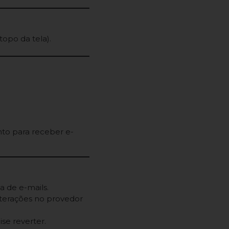
opo da tela).
to para receber e-
 de e-mails.
alterações no provedor
se reverter.