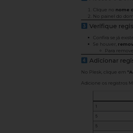
Clique no
nome d
No painel do dom
Verifique regi
Confira se já exi
Se houver,
remov
Para remover
Adicionar reg
No Plesk, clique em
“A
Adicione os registros
1
5
5