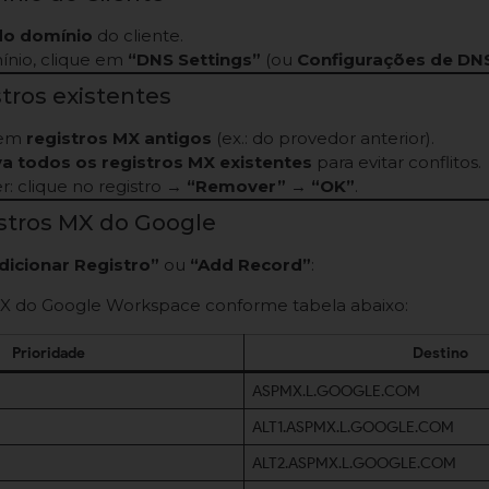
o domínio
do cliente.
ínio, clique em
“DNS Settings”
(ou
Configurações de DN
stros existentes
stem
registros MX antigos
(ex.: do provedor anterior).
a todos os registros MX existentes
para evitar conflitos.
: clique no registro →
“Remover”
→
“OK”
.
istros MX do Google
dicionar Registro”
ou
“Add Record”
:
 MX do Google Workspace conforme tabela abaixo:
Prioridade
Destino
ASPMX.L.GOOGLE.COM
ALT1.ASPMX.L.GOOGLE.COM
ALT2.ASPMX.L.GOOGLE.COM