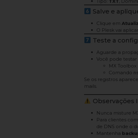
Tipo:
TXT
, Domín
Salve e apliqu
Clique em
Atuali
O Plesk vai aplica
Teste a confi
Aguarde a propa
Você pode testar
MX Toolbox
Comando
n
Se os registros apare
mails.
Observações 
Nunca misture MX
Para clientes co
de DNS onde o do
Mantenha
backup