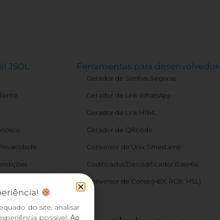
al JSOL
Ferramentas para desenvolvedor
Gerador de Senhas Seguras
liente
Gerador de Link WhatsApp
Gerador de Link HTML
onosco
Gerador de QRcode
 Privacidade
Conversor de Unix Timestamp
ondições
Codificador/Decodificador Base64
atus
Conversor de Cores (HEX, RGB, HSL)
periência!
equado do site, analisar
xperiência possível.
Ao