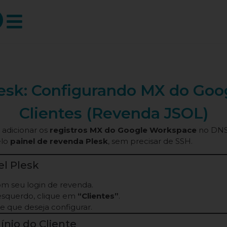
esk: Configurando MX do Goo
Clientes (Revenda JSOL)
 adicionar os
registros MX do Google Workspace
no DNS
elo
painel de revenda Plesk
, sem precisar de SSH.
el Plesk
m seu login de revenda.
esquerdo, clique em
“Clientes”
.
te que deseja configurar.
nio do Cliente