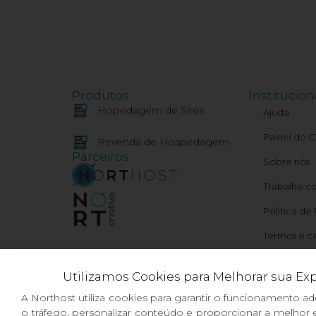
Produtos
Institucion
Hopedagem de Sites
Ajuda
Painel do C
Revenda de Hospedagem
Parceiros
Sobre nós
Trabalhe c
Política de
Termos e c
Meu IP e St
Utilizamos Cookies para Melhorar sua Ex
A Northost utiliza cookies para garantir o funcionamento ad
o tráfego, personalizar conteúdo e proporcionar a melhor e