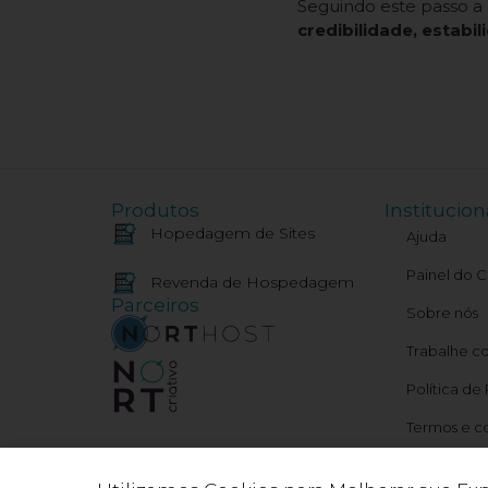
Seguindo este passo a 
credibilidade, estabi
Produtos
Institucion
Hopedagem de Sites
Ajuda
Painel do C
Revenda de Hospedagem
Parceiros
Sobre nós
Trabalhe c
Política de
Termos e c
Meu IP e St