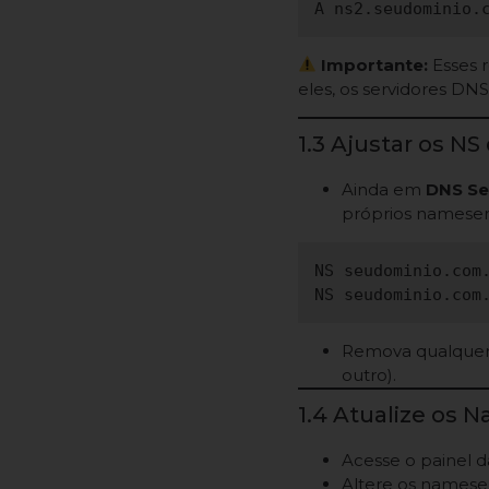
Importante:
Esses r
eles, os servidores DN
1.3 Ajustar os N
Ainda em
DNS Se
próprios nameser
NS seudominio.com.
Remova qualquer 
outro).
1.4 Atualize os 
Acesse o painel d
Altere os namese