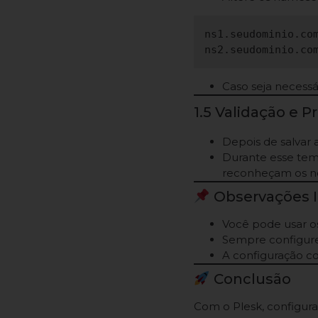
ns1.seudominio.com
Caso seja necess
1.5 Validação e 
Depois de salvar 
Durante esse tem
reconheçam os no
Observações 
Você pode usar 
Sempre configure 
A configuração c
Conclusão
Com o Plesk, configur