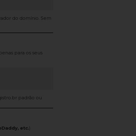
rador do domínio. Sem
penas para os seus
istro.br padrão ou
oDaddy, etc.
)