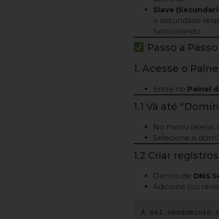
Slave (Secundári
o secundário resp
funcionando.
Passo a Passo
1. Acesse o Paine
Entre no
Painel 
1.1 Vá até “Domín
No menu lateral,
Selecione o domín
1.2 Criar registro
Dentro de
DNS S
Adicione (ou revis
A ns1.seudominio.c