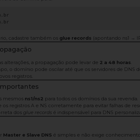
.br

ário, cadastre também os
glue records
(apontando ns1 → IP
Propagação
as alterações, a propagação pode levar de
2 a 48 horas
.
po, o domínio pode oscilar até que os servidores de DNS
vos registros.
Importantes
os mesmos
ns1/ns2
para todos os domínios da sua revenda.
os registros A e NS corretamente para evitar falhas de res
orreta dos
glue records
é indispensável para DNS personaliz
ar
Master e Slave DNS
é simples e não exige conhecimento