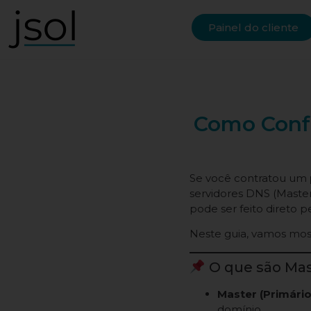
Painel do cliente
Como Confi
Se você contratou um
servidores DNS (Master
pode ser feito direto p
Neste guia, vamos mos
O que são Mas
Master (Primário
domínio.