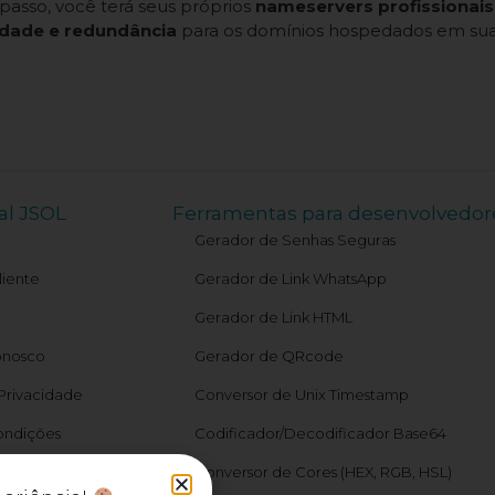
passo, você terá seus próprios
nameservers profissionais
lidade e redundância
para os domínios hospedados em sua
al JSOL
Ferramentas para desenvolvedor
Gerador de Senhas Seguras
liente
Gerador de Link WhatsApp
Gerador de Link HTML
onosco
Gerador de QRcode
 Privacidade
Conversor de Unix Timestamp
ondições
Codificador/Decodificador Base64
atus
Conversor de Cores (HEX, RGB, HSL)