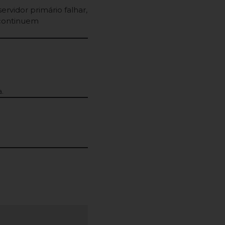
rvidor primário falhar,
 continuem
.