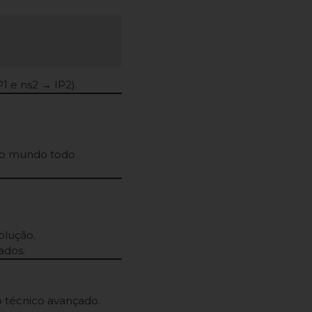
1 e ns2 → IP2).
 do mundo todo
olução.
ados.
 técnico avançado.