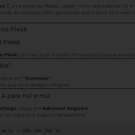
o):
É uma cópia do Master, usado como redundância. Se o se
onde às consultas DNS, garantindo que o site e os e-mails
 no Plesk
l Plesk
do Plesk
com seu login e senha fornecidos pela sua revenda
ios”
 clique em
“Domínios”
.
io que você deseja configurar.
s A para ns1 e ns2
ettings
, clique em
Adicionar Registro
.
e) os registros A para os nameservers:
om.br → 200.200.200.10
